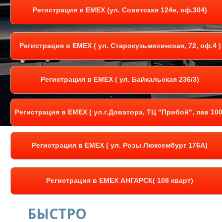
Регистрация в EMEX (ул. Советская 124е, оф.304)
Регистрация в EMEX ( ул. Старокузьмихинская, 72, оф.4 )
Регистрация в EMEX ( ул. Байкальская 236/3)
Регистрация в EMEX ( ул.г.Доватора, ТЦ "Прибой", пав 100
Регистрация в EMEX ( ул. Розы Люксембург 176A)
Регистрация в EMEX АНГАРСК( 108 кварт)
БЫСТРО